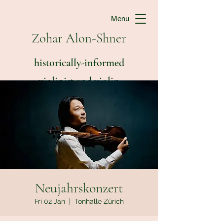
Menu
Zohar Alon-Shner
historically-informed
violinist and violin
teacher
Neujahrskonzert
Fri 02 Jan
  |  
Tonhalle Zürich