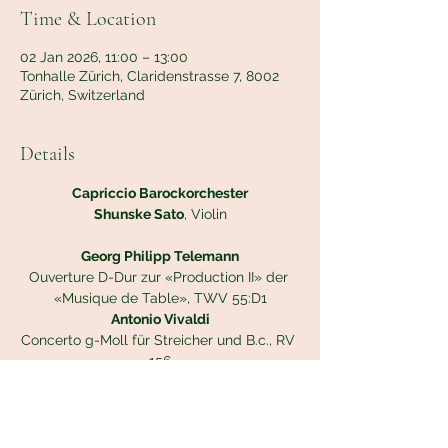
Time & Location
02 Jan 2026, 11:00 – 13:00
Tonhalle Zürich, Claridenstrasse 7, 8002
Zürich, Switzerland
Details
Capriccio Barockorchester
Shunske Sato
, Violin
Georg Philipp Telemann
Ouverture D-Dur zur «Production II» der 
«Musique de Table», TWV 55:D1
Antonio Vivaldi
Concerto g-Moll für Streicher und B.c., RV 
156
Concerto C-Dur für Trompete, Oboe, 
Streicher und B.c., RV 537
Tomaso Albinoni
Concerto d-Moll für Oboe, Streicher und 